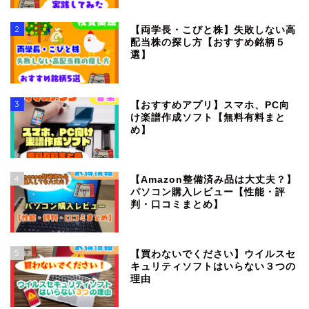
2
【両学長・こびと株】失敗しない高
配当株の探し方【おすすめ銘柄５
選】
3
【おすすめアプリ】スマホ、PC向
け楽譜作成ソフト【無料有料まと
め】
4
【Amazon整備済み品は大丈夫？】
パソコン購入レビュー【性能・評
判・口コミまとめ】
5
【買わないでください】ウイルスセ
キュリティソフトはいらない３つの
理由