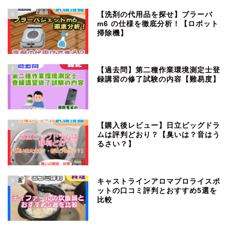
6
【洗剤の代用品を探せ】ブラーバ
m6 の仕様を徹底分析！【ロボット
掃除機】
7
【過去問】第二種作業環境測定士登
録講習の修了試験の内容【難易度】
8
【購入後レビュー】日立ビッグドラ
ムは評判どおり？【臭いは？音はう
るさい？】
9
キャストラインアロマプロライスポ
ットの口コミ評判とおすすめ5選を
比較