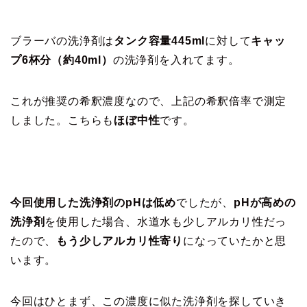
ブラーバの洗浄剤は
タンク容量445ml
に対して
キャッ
プ6杯分（約40ml）
の洗浄剤を入れてます。
これが推奨の希釈濃度なので、上記の希釈倍率で測定
しました。こちらも
ほぼ中性
です。
今回使用した洗浄剤のpHは低め
でしたが、
pHが高めの
洗浄剤
を使用した場合、水道水も少しアルカリ性だっ
たので、
もう少しアルカリ性寄り
になっていたかと思
います。
今回はひとまず、この濃度に似た洗浄剤を探していき