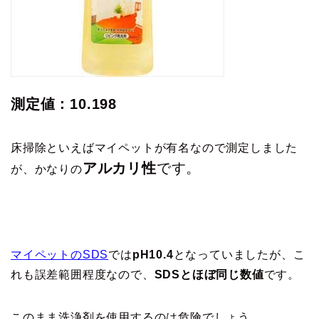
測定値：10.198
床掃除といえばマイペットが有名なので測定しました
アルカリ性
です。
が、かなりの
マイペットのSDS
では
pH10.4
となっていましたが、こ
れも誤差範囲程度なので、
SDSとほぼ同じ数値
です。
このまま洗浄剤を使用するのは危険でしょう。