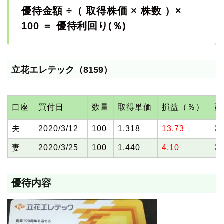
優待金額 ÷（ 取得株価 × 株数 ）×
100 ＝ 優待利回り(％)
立花エレテック（8159）
口座
買付日
数量
取得単価
損益（％）
配
夫
2020/3/12
100
1,318
13.73
2.
妻
2020/3/25
100
1,440
4.10
2.
優待内容