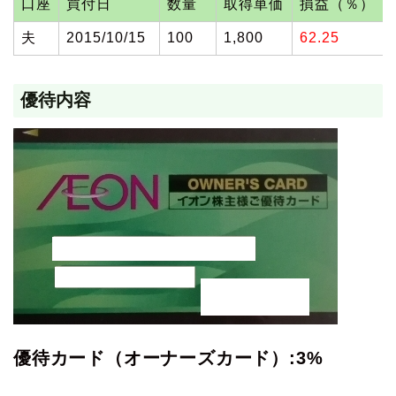
口座
買付日
数量
取得単価
損益（％）
夫
2015/10/15
100
1,800
62.25
優待内容
優待カード（オーナーズカード）:3%