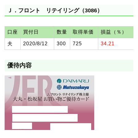
Ｊ．フロント リテイリング（3086）
口座
買付日
数量
取得単価
損益（％）
夫
2020/8/12
300
725
34.21
優待内容