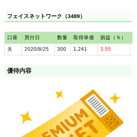
フェイスネットワーク（3489）
口座
買付日
数量
取得単価
損益（％）
夫
2020/8/25
300
1,241
3.55
2
優待内容